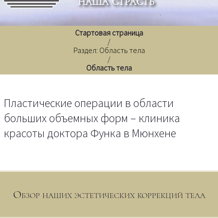
наша страсть
Стартовая страница
/
Раздел: Область тела
/
Область тела
Пластические операции в области
больших объемных форм – клиника
красоты доктора Функа в Мюнхене
Обзор наших эстетических коррекций тела