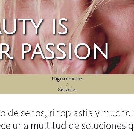
uty is
r passion
Página de inicio
/
Servicios
to de senos, rinoplastia y mucho 
rece una multitud de soluciones q