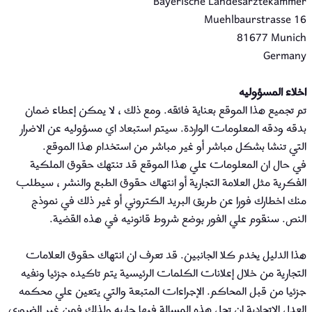
Bayerische Landesärztekammer
Muehlbaurstrasse 16
81677 Munich
Germany
اخلاء المسؤوليه
تم تجميع هذا الموقع بعناية فائقه. ومع ذلك ، لا يمكن إعطاء ضمان
بدقه ودقه المعلومات الواردة. سيتم استبعاد اي مسؤوليه عن الاضرار
التي تنشا بشكل مباشر أو غير مباشر من استخدام هذا الموقع.
في حال ان المعلومات علي هذا الموقع قد تنتهك حقوق الملكية
الفكرية مثل العلامة التجارية أو انتهاك حقوق الطبع والنشر ، سيطلب
منك اخطارك فورا عن طريق البريد الكتروني أو غير ذلك في نموذج
النص. سنقوم علي الفور بوضع شروط قانونيه في هذه القضية.
هذا الدليل يخدم كلا الجانبين. قد تعرف ان انتهاك حقوق العلامات
التجارية من خلال إعلانات الكلمات الرئيسية يتم تاكيده جزئيا ونفيه
جزئيا من قبل المحاكم. الإجراءات المتبعة والتي يتعين علي محكمه
العدل الاتحادية ان تحل هذه المسالة فيها جاريه ولذلك فمن غير الضروري