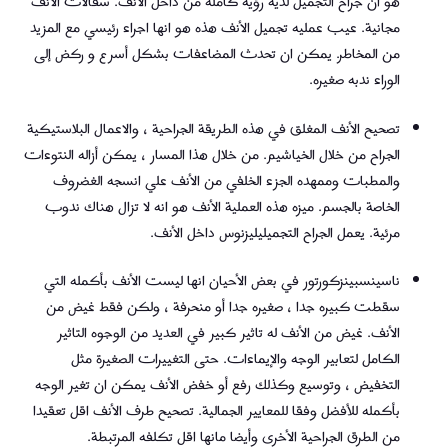
هو ان جراح التجميل لديه رؤية كامله من داخل الأنف. سقالات الأنف
مجانية. عيب عمليه تجميل الأنف هذه هو انها اجراء رئيسي مع المزيد
من المخاطر. يمكن ان تحدث المضاعفات بشكل أسرع و ركض إلى
الوراء ندبه صغيره.
تصحيح الأنف المغلق في هذه الطريقة الجراحية ، والاعمال البلاستيكية
الجراح من خلال الخياشيم. من خلال هذا المسار ، يمكن أزاله النتوءات
والمطبات وممهده الجزء الخلفي من الأنف علي انسجه الغضروف
الخاصة بالجسم. ميزه هذه العملية الأنف هو انه لا تزال هناك ندوب
مرئية. يعمل الجراح التجميليليزنوس داخل الأنف.
ناسينسبينزكورتور في بعض الأحيان انها ليست الأنف بأكمله التي
سقطت كبيره جدا ، صغيره جدا أو منحرفة ، ولكن فقط غيض من
الأنف. غيض من الأنف له تاثير كبير في العديد من الوجوه التاثير
الكامل لتعابير الوجه والإيماءات. حتى التغييرات الصغيرة مثل
التخفيض ، وتوسيع وكذلك رفع أو خفض الأنف يمكن ان تغير الوجه
بأكمله للأفضل وفقا للمعايير الجمالية. تصحيح طرف الأنف اقل تعقيدا
من الطرق الجراحية الأخرى وأيضا مانها اقل تكلفه المرتبطة.