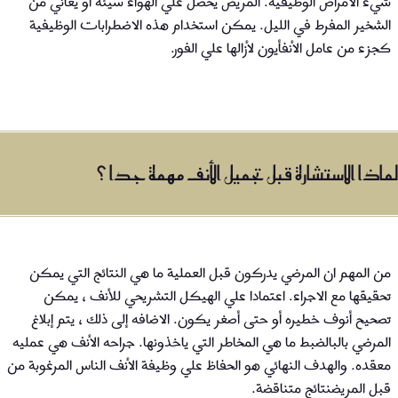
شيء الامراض الوظيفية. المريض يحصل علي الهواء سيئه أو يعاني من
الشخير المفرط في الليل. يمكن استخدام هذه الاضطرابات الوظيفية
كجزء من عامل الأنفأيون لأزالها علي الفور.
لماذا الاستشارة قبل تجميل الأنف مهمة جدا ؟
من المهم ان المرضي يدركون قبل العملية ما هي النتائج التي يمكن
تحقيقها مع الاجراء. اعتمادا علي الهيكل التشريحي للأنف ، يمكن
تصحيح أنوف خطيره أو حتى أصغر يكون. الاضافه إلى ذلك ، يتم إبلاغ
المرضي بالبالضبط ما هي المخاطر التي ياخذونها. جراحه الأنف هي عمليه
معقده. والهدف النهائي هو الحفاظ علي وظيفة الأنف الناس المرغوبة من
قبل المريضنتائج متناقضة.