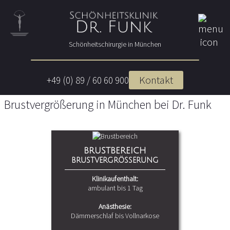
Beauty is
Schönheitschirurgie in München
our passion
Startseite
Kontakt
+49 (0) 89 / 60 60 900
Brustvergrößerung in München bei Dr. Funk
BRUSTBEREICH
BRUSTVERGRÖSSERUNG
Klinikaufenthalt:
ambulant bis 1 Tag
Anästhesie:
Dämmerschlaf bis Vollnarkose