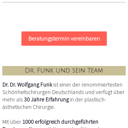
„Ich habe mich bei Dr. Funk vom ersten
Beratungsgespräch an perfekt aufgehoben gefühlt.
Die Kombination aus Implantaten und Eigenfett hat
bei mir ein absolut natürliches Ergebnis erzielt. Ich
Beratungstermin vereinbaren
bin überglücklich mit meiner neuen Brust!"
- Lisa S., München
Dr. Funk und sein Team
„Nach meiner Schwangerschaft habe ich mich für
Dr. Dr. Wolfgang Funk
ist einer der renommiertesten
eine Brustvergrößerung bei Dr. Funk entschieden.
Schönheitschirurgen Deutschlands und verfügt über
Das Ergebnis ist fantastisch, und ich habe endlich
mehr als
30 Jahre Erfahrung
in der plastisch-
wieder mein Selbstbewusstsein zurückgewonnen."
ästhetischen Chirurgie.
- Maria T., Augsburg
Mit über
1000 erfolgreich durchgeführten