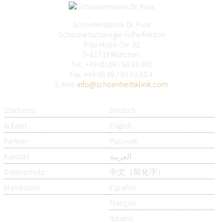
Schönheitsklinik Dr. Funk
Schönheitschirurgie in Perfektion
Frau-Holle-Str. 32
D-81739 München
Tel.:
+49 (0) 89 / 60 60 900
Fax: +49 (0) 89 / 60 61 60 4
E-Mail:
info@schoenheitsklinik.com
Startseite
Deutsch
Anfahrt
English
Partner
Русский
Kontakt
العربية
Datenschutz
中文（简化字）
Impressum
Español
Français
Italiano