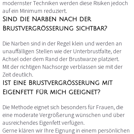
modernster Techniken werden diese Risiken jedoch
auf ein Minimum reduziert.
Sind die Narben nach der
3. Nachsorge und Heilung
Brustvergrößerung sichtbar?
Nach der Operation kümmern wir uns umfassend
um Ihre Nachsorge. Dies umfasst:
Die Narben sind in der Regel klein und werden an
unauffälligen Stellen wie der Unterbrustfalte, der
Regelmäßige Kontrolltermine zur Überprüfung der
Achsel oder dem Rand der Brustwarze platziert.
Heilung.
Mit der richtigen Nachsorge verblassen sie mit der
Zeit deutlich.
Detaillierte Anweisungen zur Pflege und zum Verhalten in
den ersten Wochen nach dem Eingriff.
Ist eine Brustvergrößerung mit
Empfehlungen zur Unterstützung der Regeneration,
Eigenfett für mich geeignet?
damit Sie schnell in Ihren Alltag zurückkehren können.
Die Methode eignet sich besonders für Frauen, die
Ihre Sicherheit und Zufriedenheit stehen bei uns an
eine moderate Vergrößerung wünschen und über
erster Stelle - deshalb begleiten wir Sie während des
ausreichendes Eigenfett verfügen.
gesamten Heilungsprozesses.
Gerne klären wir Ihre Eignung in einem persönlichen