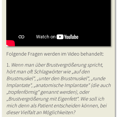
Selbstwertgefühl nachhaltig stärken.
Folgende Fragen werden im Video behandelt:
1.
Wenn man über Brustvergrößerung spricht,
hört man oft Schlagwörter wie „auf den
Brustmuskel“, „unter den Brustmuskel“, „runde
Implantate“, „anatomische Implantate“ (die auch
„tropfenförmig“ genannt werden), oder
„Brustvergrößerung mit Eigenfett“. Wie soll ich
mich denn als Patient entscheiden können, bei
dieser Vielfalt an Möglichkeiten?