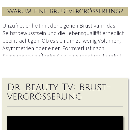
Warum eine Brustvergrößerung?
Unzufriedenheit mit der eigenen Brust kann das
Selbstbewusstsein und die Lebensqualität erheblich
beeinträchtigen. Ob es sich um zu wenig Volumen,
Asymmetrien oder einen Formverlust nach
Schwangerschaft oder Gewichtsabnahme handelt -
eine
Brustvergrößerung
bietet die Möglichkeit, das
eigene Körperbild positiv zu verändern.
Unser Ziel in der
Dr. Beauty TV: Brust­
Schönheitsklinik Dr. Funk
ist es, Ihre
individuellen Wünsche zu verstehen und gemeinsam
vergrößerung
mit Ihnen eine Lösung zu finden, die perfekt zu Ihnen
passt. Eine ästhetisch geformte Brust kann nicht nur
das äußere Erscheinungsbild verbessern, sondern
auch Ihre innere Zufriedenheit und Ihr