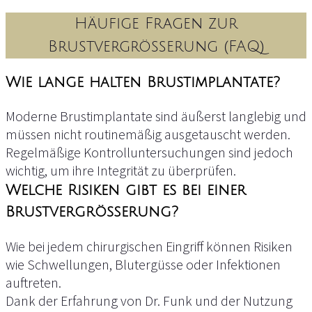
Kombination von Implantaten und Eigenfett
Unser Ziel ist es, Sie umfassend aufzuklären und eine
Häufige Fragen zur
fundierte Entscheidung zu ermöglichen.
Ein besonderes
Alleinstellungsmerkmal
der
Brustvergrößerung (FAQ)
Schönheitsklinik Dr. Funk ist die Möglichkeit,
Implantate und Eigenfett zu kombinieren
.
Wie lange halten Brustimplantate?
Diese Methode ermöglicht:
Moderne Brustimplantate sind äußerst langlebig und
Volumenaufbau durch Implantate.
müssen nicht routinemäßig ausgetauscht werden.
2. Die Operation
Regelmäßige Kontrolluntersuchungen sind jedoch
Feinmodellierung mit Eigenfett
, um eine besonders
wichtig, um ihre Integrität zu überprüfen.
Der Eingriff wird unter
Vollnarkose oder
natürliche Form zu erzielen.
Dämmerschlaf
durchgeführt und dauert in der Regel
Welche Risiken gibt es bei einer
Dieses innovative Verfahren bietet Ihnen ein
1-2 Stunden. Die Platzierung der Implantate oder die
Brustvergrößerung?
einzigartiges Ergebnis, das Funktionalität, Ästhetik
Eigenfetttransplantation erfolgt nach modernsten
und Natürlichkeit perfekt vereint.
medizinischen Standards, um ein optimales Ergebnis
Wie bei jedem chirurgischen Eingriff können Risiken
zu erzielen.
wie Schwellungen, Blutergüsse oder Infektionen
auftreten.
Dank der Erfahrung von Dr. Funk und der Nutzung