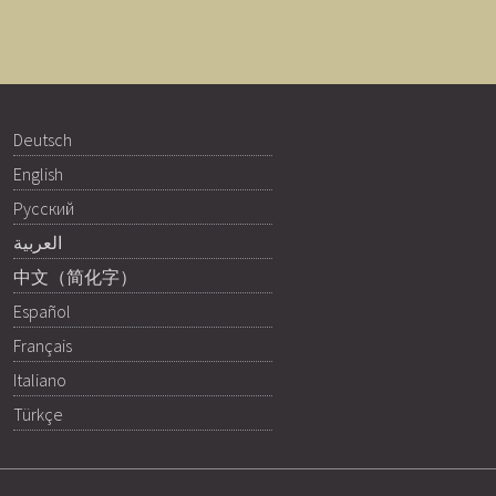
Deutsch
English
Русский
العربية
中文（简化字）
Español
Français
Italiano
Türkçe