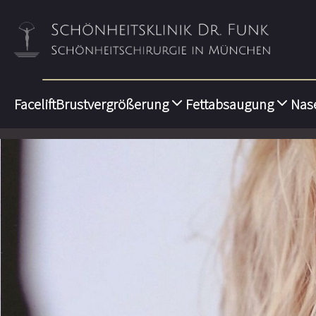
Facelift
Brustvergrößerung
Fettabsaugung
Nas