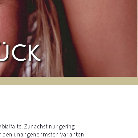
ück
ialfalte. Zunächst nur gering
nter den unangenehmsten Varianten